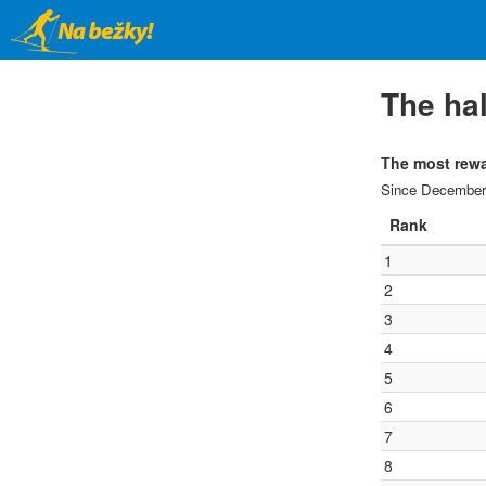
Skip
to
main
content
The hal
The most rewa
Since December
Rank
1
2
3
4
5
6
7
8