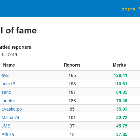
home
l of fame
rded reporters
 1st 2019
Name
Reports
Merits
av2
165
128.41
acer16
193
110.61
sano
187
84.85
ipeeter
186
70.45
t.vasko.po
85
55.83
Michal74
101
52.72
JMS
37
45.75
Adrika
18
37.85