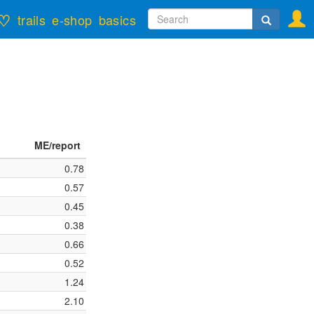
Search
♡
trails
e-shop
basics
form
Search
ME/report
0.78
0.57
0.45
0.38
0.66
0.52
1.24
2.10