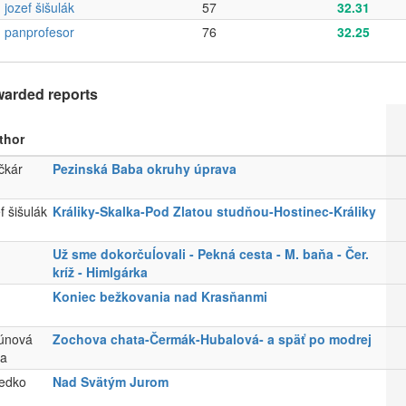
jozef šišulák
57
32.31
panprofesor
76
32.25
warded reports
thor
čkár
Pezinská Baba okruhy úprava
f šišulák
Králiky-Skalka-Pod Zlatou studňou-Hostinec-Králiky
Už sme dokorčuĺovali - Pekná cesta - M. baňa - Čer.
kríž - Himlgárka
Koniec bežkovania nad Krasňanmi
únová
Zochova chata-Čermák-Hubalová- a späť po modrej
ia
edko
Nad Svätým Jurom